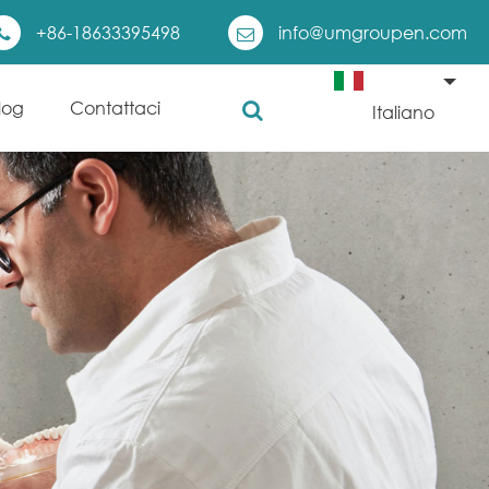
+86-18633395498
info@umgroupen.com
log
Contattaci
Italiano