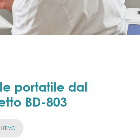
e portatile dal
etto BD-803
ENTIVO