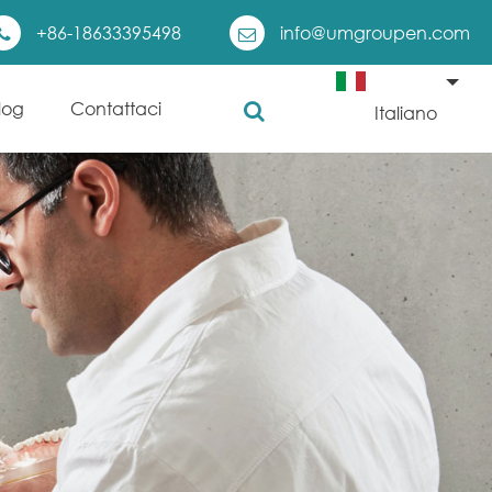
+86-18633395498
info@umgroupen.com
log
Contattaci
Italiano